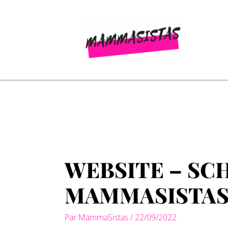
Aller
au
contenu
WEBSITE – SC
MAMMASISTA
Par
MammaSistas
/
22/09/2022