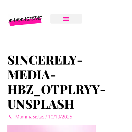
Aller
au
contenu
SINCERELY-
MEDIA-
HBZ_OTPLRYY-
UNSPLASH
Par
MammaSistas
/
10/10/2025